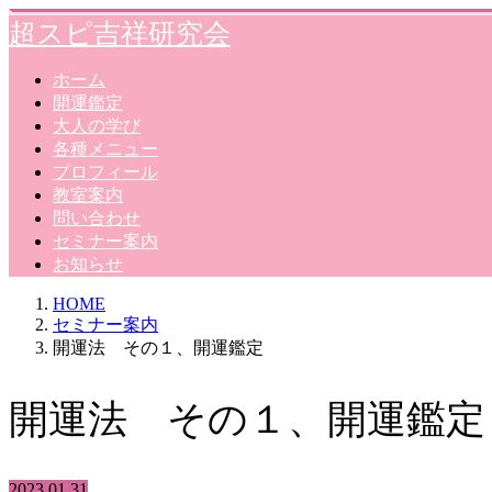
超スピ吉祥研究会
ホーム
開運鑑定
大人の学び
各種メニュー
プロフィール
教室案内
問い合わせ
セミナー案内
お知らせ
HOME
セミナー案内
開運法 その１、開運鑑定
開運法 その１、開運鑑定
2023.01.31