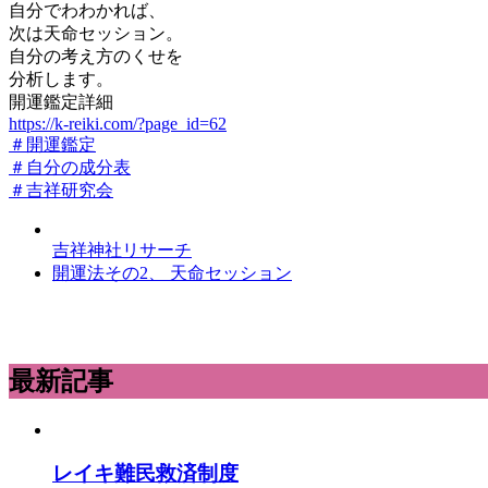
自分でわわかれば、
次は天命セッション。
自分の考え方のくせを
分析します。
開運鑑定詳細
https://k-reiki.com/?page_id=62
＃開運鑑定
＃自分の成分表
＃吉祥研究会
吉祥神社リサーチ
開運法その2、 天命セッション
最新記事
レイキ難民救済制度