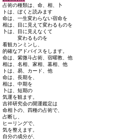
占術の種類は、命、相、卜
トは、ぼくと読みます
命は、一生変わらない宿命を
相は、目に見えて変わるものを
卜は、目に見えなくて
変わるものを
看観カンミンし、
的確なアドバイスをします。
命は、紫微斗占術、宿曜教、他
相は、名相、家相、墓相、他
トは、易、カード、他
命は、長期を、
相は、中期を
卜は、短期の
気運を観ます。
吉祥研究会の開運鑑定は
命相卜の、四種の占術で、
占断し、
ヒーリングで、
気を整えます。
自分の成分が、